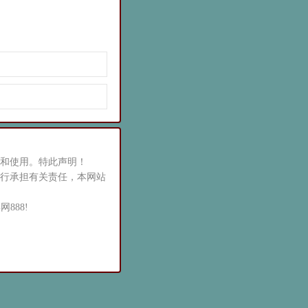
和使用。特此声明！
行承担有关责任，本网站
888!