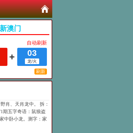
开野肖、天肖龙中。 拆：
71期五字奇语：鼠狼盗
：家中卧小龙。测字：家