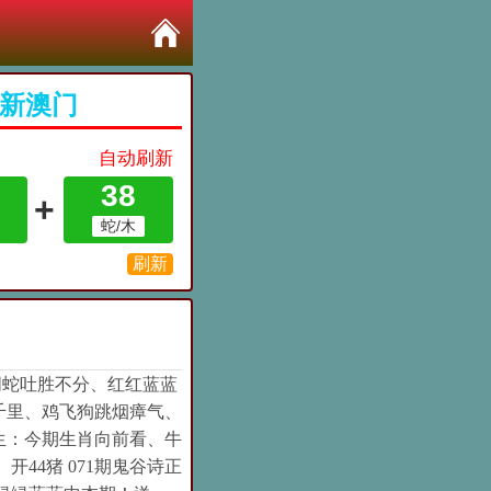
叼蛇吐胜不分、红红蓝蓝
千里、鸡飞狗跳烟瘴气、
先生：今期生肖向前看、牛
44猪 071期鬼谷诗正