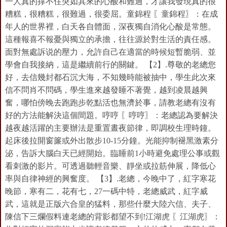
一人真的撑不住突如其來的心酸和難過，才讓我發現真的很
糟糕，很糟糕，很難過，很委屈。童錦程 〖童錦程〗：在成
年人的世界裡，白天各自體面，深夜獨自消化心酸是常態。
這種報喜不報憂與獨立的承擔，往往源於對生活的責任感。
面對無處訴说的壓力，允許自己在適當的時候短暫脆弱、並
學會自我接納，這是繼續前行的關鍵。 【2】.尊敬的老總您
好，去信幾封都石沉大海，不知幾時能被抽中，學生此次來
信不問肖不問碼，學生進來越發睡不著覺，越到凌晨越興
奮，哪怕傍晚去跑跑步乾點活也無濟於事，請教老總有沒有
好的方法能解決這個間題。哼哼 〖哼哼〗：老總認為要解決
越夜越活躍的主要辦法是重置晝夜節律，即調校生理時鐘。
起床後拉開窗簾或外出散步10-15分鐘。光能抑制褪黑激素分
泌，告訴大腦白天已經開始。臨睡前1小時避免處理公事或觀
看刺激的影片。可透過聽輕音樂、靜坐或拉筋伸展，降低心
率與自律神經的興奮度。 【3】.老總，今晚中了，紅字寒花
晚節，寒有二，花有七，27一碼中特，老總威武，紅字威
武，這就是正版六合皇的猛料，那些什麼大陸六信、夫子、
陳信下三爛假料連老總的背影都望不到!江湖虎 〖江湖虎〗：