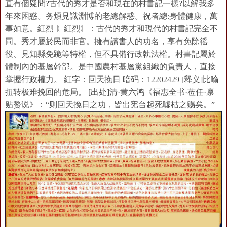
直有個疑問?古代的秀才是否和現在的村書記一樣?以解我多
年來困惑。务煩見識淵博的老總解惑。祝者總:身體健康，萬
事如意。紅烈 〖紅烈〗：古代的秀才和現代的村書記完全不
同。秀才屬於民而非官。擁有讀書人的功名，享有免除徭
役、見知縣免跪等特權，但不具備行政執法權。村書記屬於
體制內的基層幹部。是中國農村基層黨組織的負責人，直接
掌握行政權力。 紅字：回天挽日 暗码：12202429 [释义]比喻
扭转极难挽回的危局。 [出处]清·黄六鸿《福惠全书·莅任·禀
贴赘说》：“则回天挽日之功，皆出宪台起死嘘枯之赐矣。”