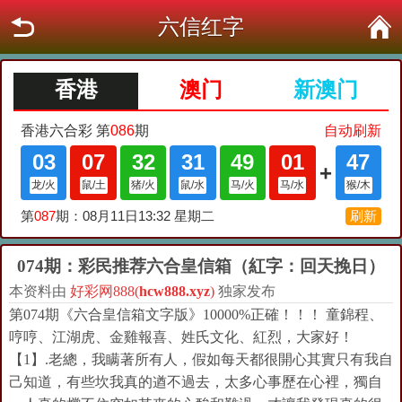
六信红字
074期：彩民推荐六合皇信箱（紅字：回天挽日）
本资料由
好彩网888(
hcw888.xyz
)
独家发布
第074期《六合皇信箱文字版》10000%正確！！！ 童錦程、
哼哼、江湖虎、金雞報喜、姓氏文化、紅烈，大家好！
【1】.老總，我瞒著所有人，假如每天都很開心其實只有我自
己知道，有些坎我真的遒不過去，太多心事歷在心裡，獨自