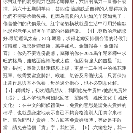
你對紅字的洞察能力也讓老總佩服，六信的威力一直都在發
揮。第六十五期開羊肖，答四信:這讓缺乏自律的人覺得欺負
他們不需要承擔後果。也因為善良的人純如羔羊潔如兔子，
傷害他們的代價最低。紅字老氣橫秋就是生活中可用於幽默
地形容老年人留著羊咩髦的外貌特徵。 【4】.尊敬的老總您
好:最近運氣太差，81年屬難，求得老總安排個合適的時候刊
信轉運，祝您身體健康，萬事如意。金難報喜 〖金雞報
喜〗：你先不要過份憂慮，屬雞的你在2026馬年迎來穩中求
旺的格局，雖然面臨輕微破太歲，但因有強大的吉星「紅
鸞」拱照，事業與財運穩步上揚，更是十二生肖中的桃花運
冠軍。較需要留意肺部、喉嚨、氣管及骨骼狀况，只要保持
正常作息與基本保養，毋須過分擔心，也不必刻意化解。
【5】.師傅好，初次認識朋友，我問他先生贵姓?他説免贵姓
《張》。生不解他為何如此回答。望解惑。姓氏文化 〖姓氏
文化〗：在中文的問候禮儀中，免貴的意思是請免去貴姓的
稱呼，也就是謙虛地表示自己不夠資格讓別人用貴字來稱
呼。當你問對方貴姓，對方回答免貴姓張時，等於是不敢
當，請免去這個「貴」字，我姓張。 【6】.六總您好，我一