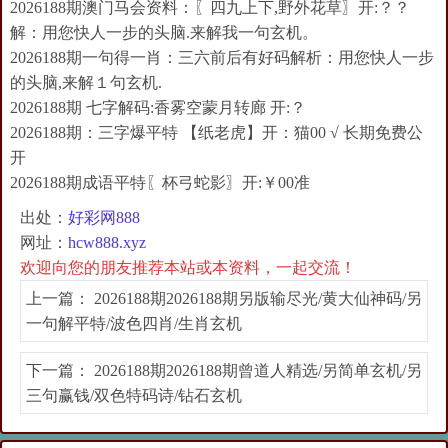
2026188期澳门马会资料：〖四九上下,野外花草〗开:？？
解：用您快人一步的头脑.来解我一句玄机。
2026188期一句得一肖：三六前后有好码解析：用您快人一步
的头脑,来解１句玄机.
2026188期 七字解码:香雾空蒙月转廊 开:？
2026188期：三字爆平特 【纸老虎】开：猫00 √ 长期免费公
开
2026188期成语平特〖杯弓蛇影〗开:￥00准
出处：
好彩网888
网址：
hcw888.xyz
欢迎向您的朋友推荐本站或本资料，一起交流！
上一篇：
2026188期2026188期另版输尽光/黄大仙神码/另
一句解平特/波色四肖/生肖玄机
下一篇：
2026188期2026188期曾道人精选/另简单玄机/另
三句赢钱/双色特码诗/钻石玄机