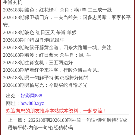
生肖玄机
2026188期波色：红花绿叶 杀肖：猴+羊 二三成一线
2026188期保卫镇四方，一夫当雄关；国多忠勇辈，家家长平
安。
2026188期波色 红日蓝天 杀肖 羊猴
2026188期平特四肖:狗龙鼠牛
2026188期蛇鼠开辟黄金道，四条大路通一城。关注
2026188期看波：红日蓝天 杀生肖：鼠+牛
2026188期生肖玄机：三五两边好
2026188期醉看红尘来往客，行吟沧海古今风。
2026188期另一句解平特:闻鸡起舞好闹钟
2026188期另输尽光：今期买蛇肖输尽光
出处：
好彩网888
网址：
hcw888.xyz
欢迎向您的朋友推荐本站或本资料，一起交流！
上一篇：
2026188期2026188期神算一句话/诗句解特码/成
语解平特/内部一句/心经猜特码