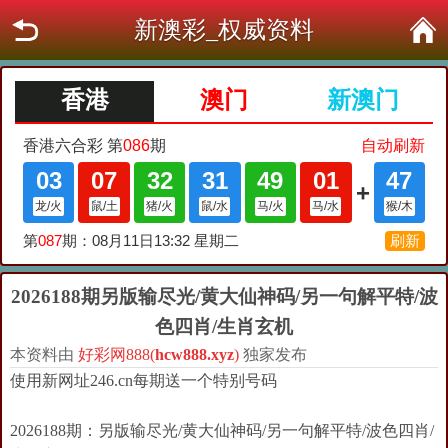
新澳彩_权威资料
2026188期另版输尽光/黄大仙神码/另一句解平特/波
色四肖/生肖玄机
本资料由
好彩网888(
hcw888.xyz
)
独家发布
使用新网址246.cn每期送一个特别号码
2026188期：另版输尽光/黄大仙神码/另一句解平特/波色四肖/