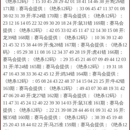
《绝杀12码》：15 10 45 28 29 42 01 18 41 14 46 38 开:蛇26错
171期：赛马会提供：《绝杀12码》：33 06 45 47 11 37 01 08
38 02 31 39 开:羊24错 170期：赛马会提供：《绝杀12码》：
23 12 16 14 05 22 32 09 30 20 18 24 开:鼠31错 169期：赛马会
提供：《绝杀12码》：42 05 33 02 45 11 47 12 14 30 15 08 开:
龙39错 168期：赛马会提供：《绝杀12码》：10 36 39 12 40
21 45 32 15 38 44 09 开:兔28错 167期：赛马会提供：《绝杀12
码》：05 29 38 11 08 16 12 34 37 49 28 19 开:虎41错 166期：
赛马会提供：《绝杀12码》：29 35 45 21 46 07 09 49 44 12 03
31 开:羊24错 165期：赛马会提供：《绝杀12码》：19 31 18
47 16 43 38 33 36 42 45 12 开:鸡34错 164期：赛马会提供：
《绝杀12码》：05 08 24 43 22 48 37 14 15 04 21 25 开:牛42错
163期：赛马会提供：《绝杀12码》：49 43 07 30 48 19 31 42
47 06 20 40 开:龙27错 162期：赛马会提供：《绝杀12码》：
11 47 31 45 24 12 40 22 39 30 14 03 开:鼠31准 161期：赛马会
提供：《绝杀12码》：22 21 39 08 28 44 46 01 09 31 42 16 开:
猴35错 160期：赛马会提供：《绝杀12码》：38 39 45 19 48
25 20 43 18 44 02 22 开:马25准 159期：赛马会提供：《绝杀12