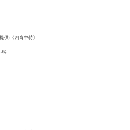
马会提供:《四肖中特》：
-猴