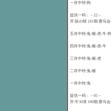
一肖中特:狗
提供一码：－22－
开:鼠43错 181期:赛
五肖中特:兔-猴-虎-牛-狗
四肖中特:兔-猴-虎-牛
三肖中特:兔-猴-虎
二肖中特:兔-猴
一肖中特:兔
提供一码：－05－
开:牛30准 180期:赛