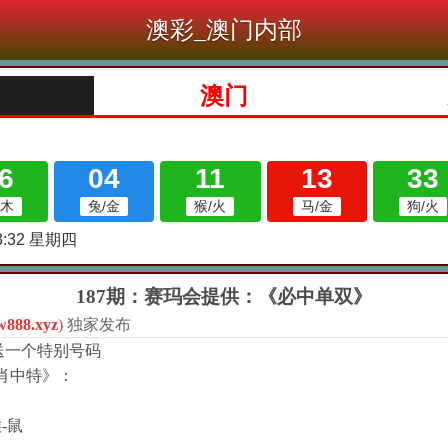
澳彩_澳门内部
187期：赛玛会提供：《必中单双》
w888.xyz
)
独家发布
期送一个特别号码
四肖中特》：
-鼠