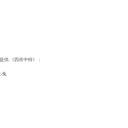
马会提供:《四肖中特》：
-兔