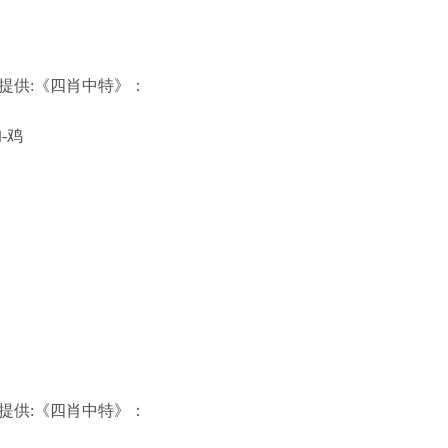
马会提供:《四肖中特》：
-鸡
马会提供:《四肖中特》：