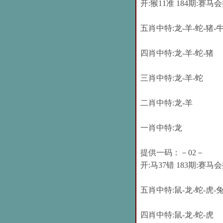
开:猴11准 184期:赛
五肖中特:龙-羊-蛇-猪-牛
四肖中特:龙-羊-蛇-猪
三肖中特:龙-羊-蛇
二肖中特:龙-羊
一肖中特:龙
提供一码：－02－
开:马37错 183期:赛
五肖中特:鼠-龙-蛇-虎-兔
四肖中特:鼠-龙-蛇-虎