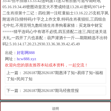
35-47但不排除13.33.42连码波11连32有胜数可追今期旺吼
05.16.19.34.49密图诗皇宫大不赞成特送13.28.41密码39714十
二生肖排第十二记：四柱测一注旺童贴士13.16.22.25玄机字夙
附送诗日(猜特码)十字之上作文章,特码生肖夜猖狂,三四组合
七中红,不用言明九数旺猜生肖养狗看家猜：买龙珠中财宝
=====猜平连码心中有谱不必慌,四五搭配二连三,闯过迷关送
大礼,一四开了六也喜配：葫芦灌酒十一斤----期期精选不出特
码2.5.10.14.17.20.23.2930.33.36.38.39.42.45.49
出处：
好彩网888
网址：
hcw888.xyz
欢迎向您的朋友推荐本站或本资料，一起交流！
上一篇：
2026187期2026187期惠泽了知+易得了知+福相
了知+民间了知
下一篇：
2026187期2026187期马经救世报
说明