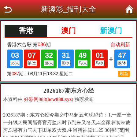
新澳彩_报刊大全
2026187期东方心经
本资料由
好彩网888(
hcw888.xyz
)
独家发布
2026187期：东方心经今期必中马超五句现码诗：1,一厘一毫
一分钱,2,民间脂膏官府监,3,时节到来又冬天,4,全家衣裳未裁
剪,5,哪有力气去下田单双大双.生肖猪神算11.25.36特码范围