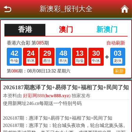
新澳彩_报刊大全
2026187期惠泽了知+易得了知+福相了知+民间了知
本资料由
好彩网888(
hcw888.xyz
)
独家发布
使用新网址246.cn每期送一个特别号码
2026187期：惠泽了知+易得了知+福相了知+民间了知
2026187期：惠澤了知：轮台城头夜吹角，轮台城北旄头落。