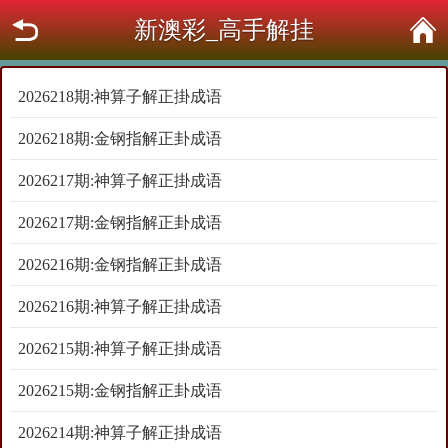
新澳彩_高手解挂
2026218期:神算子解正掛成语
2026218期:金钢指解正卦成语
2026217期:神算子解正掛成语
2026217期:金钢指解正卦成语
2026216期:金钢指解正卦成语
2026216期:神算子解正掛成语
2026215期:神算子解正掛成语
2026215期:金钢指解正卦成语
2026214期:神算子解正掛成语