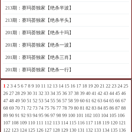
213期：赛玛荟独家【绝杀半波】
213期：赛玛荟独家【绝杀半头】
201期：赛玛荟独家【绝杀十玛】
201期：赛玛荟独家【绝杀一波】
201期：赛玛荟独家【绝杀三肖】
201期：赛玛荟独家【绝杀一行】
1
2
3
4
5
6
7
8
9
10
11
12
13
14
15
16
17
18
19
20
21
22
23
24
25
26
27
28
29
30
31
32
33
34
35
36
37
38
39
40
41
42
43
44
45
46
47
48
49
50
51
52
53
54
55
56
57
58
59
60
61
62
63
64
65
66
67
68
69
70
71
72
73
74
75
76
77
78
79
80
81
82
83
84
85
86
87
88
89
90
91
92
93
94
95
96
97
98
99
100
101
102
103
104
105
106
107
108
109
110
111
112
113
114
115
116
117
118
119
120
121
122
123
124
125
126
127
128
129
130
131
132
133
134
135
136