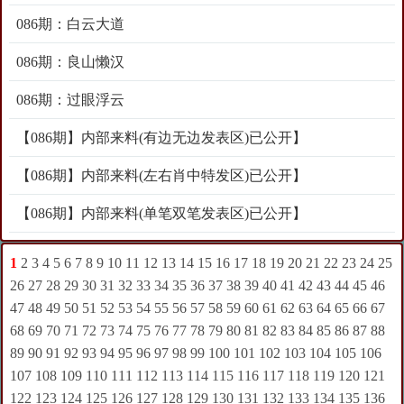
086期：白云大道
086期：良山懒汉
086期：过眼浮云
【086期】内部来料(有边无边发表区)已公开】
【086期】内部来料(左右肖中特发区)已公开】
【086期】内部来料(单笔双笔发表区)已公开】
1
2
3
4
5
6
7
8
9
10
11
12
13
14
15
16
17
18
19
20
21
22
23
24
25
26
27
28
29
30
31
32
33
34
35
36
37
38
39
40
41
42
43
44
45
46
47
48
49
50
51
52
53
54
55
56
57
58
59
60
61
62
63
64
65
66
67
68
69
70
71
72
73
74
75
76
77
78
79
80
81
82
83
84
85
86
87
88
89
90
91
92
93
94
95
96
97
98
99
100
101
102
103
104
105
106
107
108
109
110
111
112
113
114
115
116
117
118
119
120
121
122
123
124
125
126
127
128
129
130
131
132
133
134
135
136