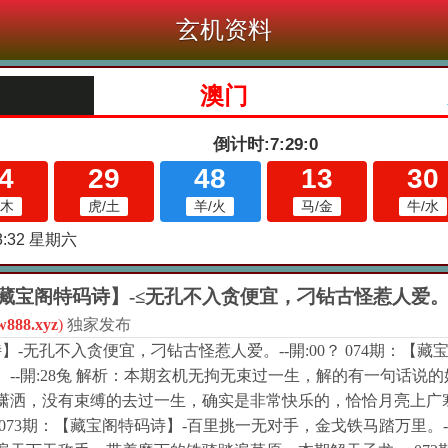
玄机资料
【藏宝阁特码诗】-≤无孔不入贪便宜，刁钻古怪惹人爱。≥--
w888.xyz
)
独家发布
】-无孔不入贪便宜，刁钻古怪惹人爱。--開:00？ 074期：【
--開:28兔 解析：本期玄机无拘无束过一生，解的有一句话说
潇洒，没有束缚的去过一生，确实是非常快乐的，恰恰月亮上广
073期：【藏宝阁特码诗】-百里挑一无对手，金戈铁马踏万里。--