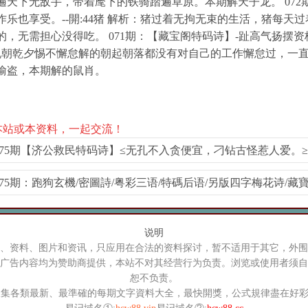
天下无敌手，带着麾下的铁骑踏遍草原。本期解天子龙。 072
乐也享受。--開:44猪 解析：猪过着无拘无束的生活，猪每天
，无需担心没得吃。 071期：【藏宝阁特码诗】-趾高气扬摆资
期玄机朝乾夕惕不懈怠解的朝起朝落都没有对自己的工作懈怠过，一
偷盗，本期解的鼠肖。
本站或本资料，一起交流！
5期075期【济公救民特码诗】≤无孔不入贪便宜，刁钻古怪惹人爱。≥--
5期075期：跑狗玄機/密圖詩/粤彩三语/特碼后语/另版四字梅花诗/藏
说明
、资料、图片和资讯，只应用在合法的资料探讨，暂不适用于其它，外围
广告内容均为赞助商提供，本站不对其经营行为负责。浏览或使用者须自
恕不负责。
集各類最新、最準確的每期文字資料大全，最快開獎，公式規律盡在好彩网