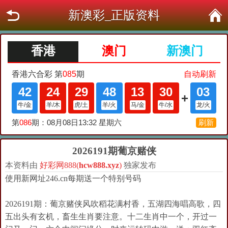
新澳彩_正版资料
2026191期葡京赌侠
本资料由
好彩网888(
hcw888.xyz
)
独家发布
使用新网址246.cn每期送一个特别号码
2026191期：葡京赌侠风吹稻花满村香，五湖四海唱高歌，四
五出头有玄机，畜生生肖要注意。十二生肖中一个，开过一