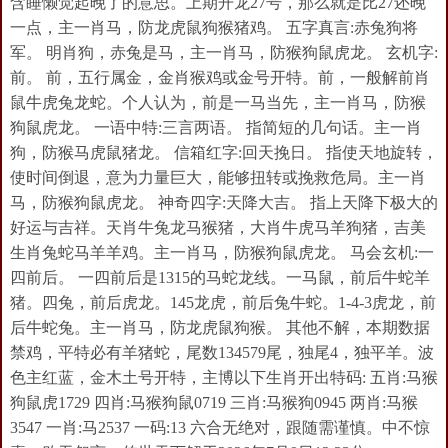
含睡懒觉起晚了的意思。上期开龙27号，那么就是比27还晚
一点，主一肖马，防龙虎鼠狗猴猪鸡。 五字真言:赤兔狗将
军。 明肖狗，赤兔是马，主一肖马，防猴狗鼠虎龙。 玄机字:
前。 前，五行属金，金肖猴鸡或金号开特。前，一般解前肖
鼠牛虎兔龙蛇。个人认为，前是一马当先，主一肖马，防猴
狗鼠虎龙。 一语中特:三言两语。 指简短的几句话。主一肖
狗，防猴马虎鼠猪龙。 信箱红字:回天挽日。 指使天地旋转，
使时间倒退，意为力量巨大，能够扭转或挽救危局。主一肖
马，防猴狗鼠虎龙。 神奇四字:天降大吉。 指上天降下极大的
好运与吉祥。天肖牛兔龙马猴猪，大肖牛虎马羊狗猪，吉美
生肖兔蛇马羊羊鸡。主一肖马，防猴狗鼠虎龙。 马会玄机:一
四前后。 一四前后是1315的马蛇龙线。一马鼠，前后牛蛇羊
猪。四兔，前后虎龙。145龙虎，前后兔牛蛇。1-4-3虎龙，前
后牛蛇兔。主一肖马，防龙虎鼠狗猴。 其他不解，本期数据
禁鸡，平特必有羊猪蛇，尾数134579尾，独尾4，独平羊。波
色主红蓝，金木土号开特，主博以下生肖开出特码: 五肖:马猴
狗鼠虎1729 四肖:马猴狗鼠0719 三肖:马猴狗0945 两肖:马猴
3547 一肖:马2537 一码:13 六合无绝对，跟随需谨慎。中不惊