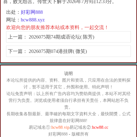
喜，败无怨言。传世天下解于2026年7月9日12:33分。
出处：
好彩网888
网址：
hcw888.xyz
欢迎向您的朋友推荐本站或本资料，一起交流！
上一篇：
2026075期74期成语论坛( 陈芳)
下一篇：
2026075期074港挂牌( 微笑)
说明
本论坛所提供的内容、资料、图片和资讯，只应用在合法的资料探
讨，暂不适用于其它，外围和使用。特此声明！
论坛免责声明：以上所有广告内容均为赞助商提供，本站不对其经
营行为负责。浏览或使用者须自行承担有关责任，本网站恕不负
责。
長期收集各類最新、最準確的每期文字資料大全，最快開獎，公式
規律盡在好彩网888!
易记域名①:
hcw88.vip
易记域名②:
hcw88.cc
好彩网888
-
版權所有