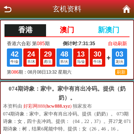
玄机资料
074期诗象：家中。家中有肖出冷码。提供（奶
奶）。
本资料由
好彩网888(
hcw888.xyz
)
独家发布
074期诗象：家中。家中有肖出冷码。提供（奶奶）。 073期
诗象：女，四十去冲鸡。提供：（04，22，37）。开27龙 071
期诗象：树，结果6尾能中特。提供：女（26，46，16，