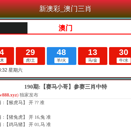
新澳彩_澳门三肖
190期:【赛马小哥】参赛三肖中特
w888.xyz
)
独家发布
:【猴虎马】 开 ?? 准
:【猪兔虎】 开 16,兔 准
:【鸡马猪】 开 01,马 准