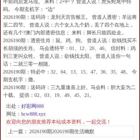
牛前鸡后龙马现。 来料：2+9=？ 曾道人说：虎头蛇尾中特
码。 今期玄机字： “边”
2026190期：送码诗：龙到天宫告猴王。 曾道人透密：羊运将
至二四节。 曾道人说：六个女人九个奶，丢了四个在地上，
还有几个?澳门内部透密信息； 来料：脚长只能四处走。
2026190期：透密生肖：鼠、鸡、狗。 曾道人说：欲钱找买不
长胡须的生肖。 马会透特平：01、12、20、46。 信封料：鸡
到三更叫众牲。 曾道人说：欲钱找太阳。 曾道人送你一句
话：二就三零一相随。
2026190期：特必中：32、04、13、15、47、36、35、48。 今
期玄机字：撒。
2026190期：送码诗：三九重逢喜上好。马会料：胆大妄为二
十载。 提供：02、03、19、49、45、21。
出处：
好彩网888
网址：
hcw888.xyz
欢迎向您的朋友推荐本站或本资料，一起交流！
上一篇：
2026190期2026190期生活幽默