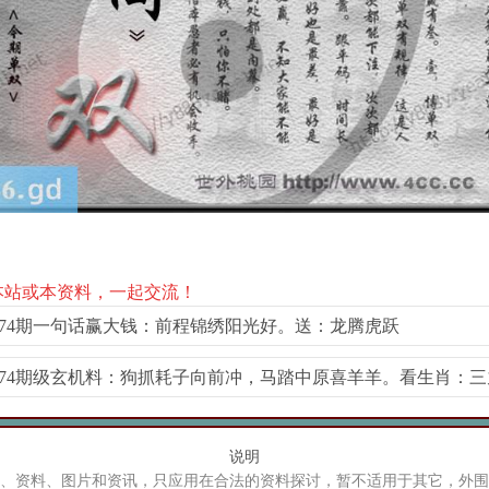
本站或本资料，一起交流！
4期074期一句话赢大钱：前程锦绣阳光好。送：龙腾虎跃
74期074期级玄机料：狗抓耗子向前冲，马踏中原喜羊羊。看生肖：
说明
、资料、图片和资讯，只应用在合法的资料探讨，暂不适用于其它，外围