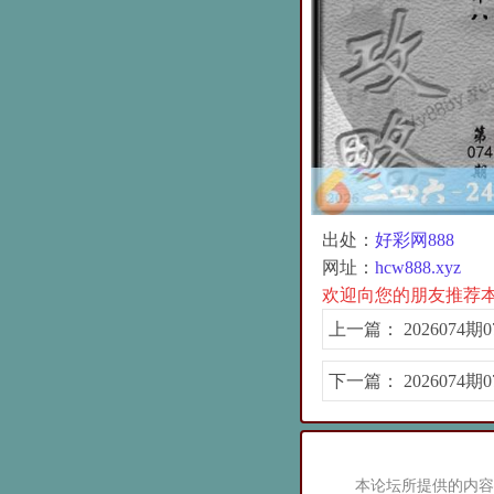
出处：
好彩网888
网址：
hcw888.xyz
欢迎向您的朋友推荐
上一篇：
202607
下一篇：
20260
本论坛所提供的内容