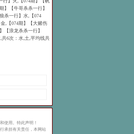
一行】火,【074期】【帆
74期】【牛哥杀杀一行】
狼杀一行】水,【074
金,【074期】【大赌伤
4期】【浪龙杀杀一行】
,共6次：水,土,平均线共
和使用。特此声明！
行承担有关责任，本网站