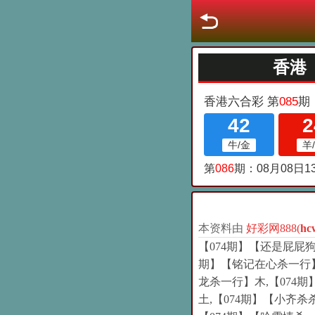
本资料由
好彩网888(
hc
【074期】【还是屁屁狗
期】【铭记在心杀一行】
龙杀一行】木,【074
土,【074期】【小齐杀