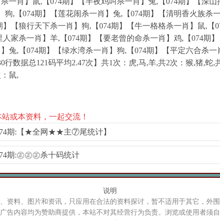
杀一肖】鼠,【074期】【半夜鸡叫杀一肖】兔,【074期】【深山
狗,【074期】【莲花闹杀一肖】兔,【074期】【清明香火族杀一
4期】【狼行天下杀一肖】狗,【074期】【牛一格格杀一肖】鼠,【
里人家杀一肖】羊,【074期】【要老曾的命杀一肖】鸡,【074期
】兔,【074期】【绿水湾杀一肖】狗,【074期】【平定六合杀一
数据总121码平均2.47次】共1次：虎,马,羊,共2次：猴,猪,蛇,
：鼠,
本站或本资料，一起交流！
4期074期:【★全网★★主⑦尾统计】
期074期:㊣㊣㊣杀十码统计
说明
、资料、图片和资讯，只应用在合法的资料探讨，暂不适用于其它，外围
广告内容均为赞助商提供，本站不对其经营行为负责。浏览或使用者须自