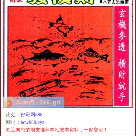
出处：
好彩网888
网址：
hcw888.xyz
欢迎向您的朋友推荐本站或本资料，一起交流！