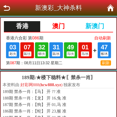
新澳彩_大神杀料
189期:★楼下稳料★〖禁杀一肖〗
本资料由
好彩网888(
hcw888.xyz
)
独家发布
189期 禁杀一肖 :【马】 开 ?? 准
188期 禁杀一肖 :【龙】 开 16,兔 准
187期 禁杀一肖 :【狗】 开 01,马 准
186期 禁杀一肖 :【蛇】 开 23,猴 准