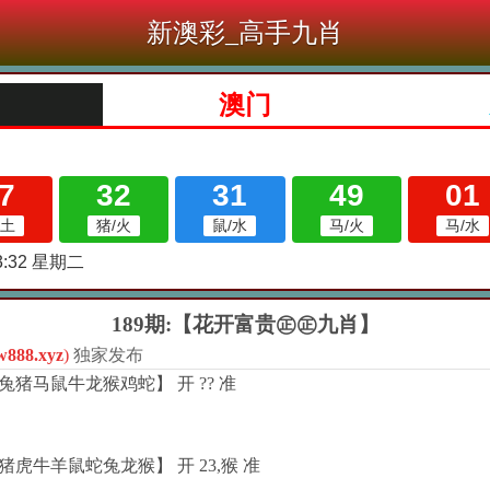
新澳彩_高手九肖
189期:【花开富贵㊣㊣九肖】
w888.xyz
)
独家发布
【兔猪马鼠牛龙猴鸡蛇】 开 ?? 准
【猪虎牛羊鼠蛇兔龙猴】 开 23,猴 准