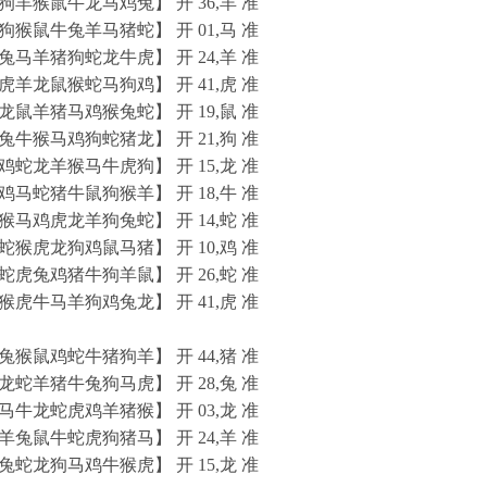
【狗羊猴鼠牛龙马鸡兔】 开 36,羊 准
【狗猴鼠牛兔羊马猪蛇】 开 01,马 准
【兔马羊猪狗蛇龙牛虎】 开 24,羊 准
【虎羊龙鼠猴蛇马狗鸡】 开 41,虎 准
【龙鼠羊猪马鸡猴兔蛇】 开 19,鼠 准
【兔牛猴马鸡狗蛇猪龙】 开 21,狗 准
【鸡蛇龙羊猴马牛虎狗】 开 15,龙 准
【鸡马蛇猪牛鼠狗猴羊】 开 18,牛 准
【猴马鸡虎龙羊狗兔蛇】 开 14,蛇 准
【蛇猴虎龙狗鸡鼠马猪】 开 10,鸡 准
【蛇虎兔鸡猪牛狗羊鼠】 开 26,蛇 准
【猴虎牛马羊狗鸡兔龙】 开 41,虎 准
【兔猴鼠鸡蛇牛猪狗羊】 开 44,猪 准
【龙蛇羊猪牛兔狗马虎】 开 28,兔 准
【马牛龙蛇虎鸡羊猪猴】 开 03,龙 准
【羊兔鼠牛蛇虎狗猪马】 开 24,羊 准
【兔蛇龙狗马鸡牛猴虎】 开 15,龙 准