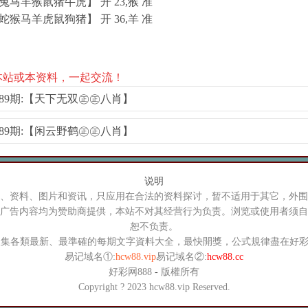
【兔马羊猴鼠猪牛虎】 开 23,猴 准
【蛇猴马羊虎鼠狗猪】 开 36,羊 准
本站或本资料，一起交流！
9期189期:【天下无双㊣㊣八肖】
9期189期:【闲云野鹤㊣㊣八肖】
说明
、资料、图片和资讯，只应用在合法的资料探讨，暂不适用于其它，外围
广告内容均为赞助商提供，本站不对其经营行为负责。浏览或使用者须自
恕不负责。
集各類最新、最準確的每期文字資料大全，最快開獎，公式規律盡在好彩网
易记域名①:
hcw88.vip
易记域名②:
hcw88.cc
好彩网888
-
版權所有
Copyright ? 2023 hcw88.vip Reserved.