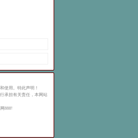
和使用。特此声明！
行承担有关责任，本网站
888!