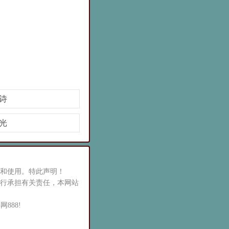
码诗
尽光
和使用。特此声明！
行承担有关责任，本网站
888!