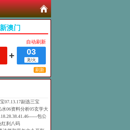
三宝07.13.17副选三宝
--特玛杺水06资料分析05玄学大
.38.41.46------包公
波色红刹八码