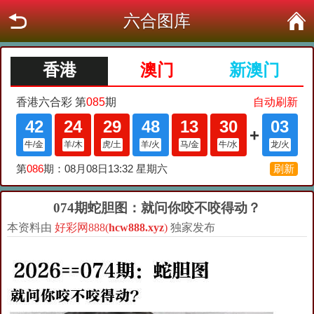
六合图库
074期蛇胆图：就问你咬不咬得动？
本资料由
好彩网888(
hcw888.xyz
)
独家发布