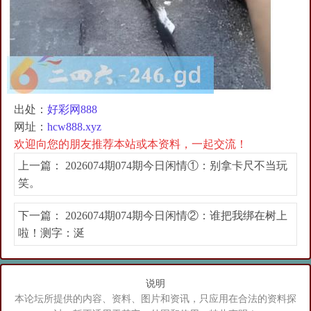
出处：
好彩网888
网址：
hcw888.xyz
欢迎向您的朋友推荐本站或本资料，一起交流！
上一篇：
2026074期074期今日闲情①：别拿卡尺不当玩
笑。
下一篇：
2026074期074期今日闲情②：谁把我绑在树上
啦！测字：涎
说明
本论坛所提供的内容、资料、图片和资讯，只应用在合法的资料探