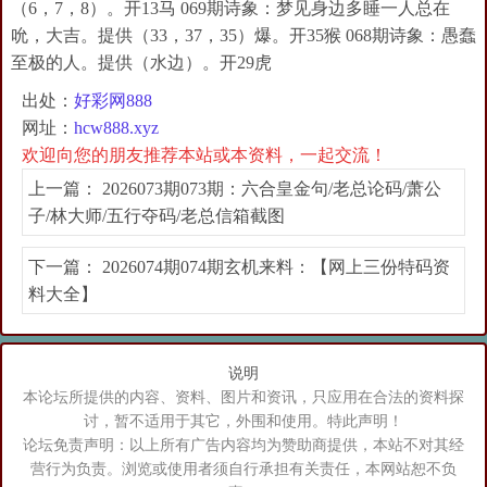
（6，7，8）。开13马 069期诗象：梦见身边多睡一人总在
吮，大吉。提供（33，37，35）爆。开35猴 068期诗象：愚蠢
至极的人。提供（水边）。开29虎
出处：
好彩网888
网址：
hcw888.xyz
欢迎向您的朋友推荐本站或本资料，一起交流！
上一篇：
2026073期073期：六合皇金句/老总论码/萧公
子/林大师/五行夺码/老总信箱截图
下一篇：
2026074期074期玄机来料：【网上三份特码资
料大全】
说明
本论坛所提供的内容、资料、图片和资讯，只应用在合法的资料探
讨，暂不适用于其它，外围和使用。特此声明！
论坛免责声明：以上所有广告内容均为赞助商提供，本站不对其经
营行为负责。浏览或使用者须自行承担有关责任，本网站恕不负