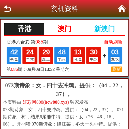
玄机资料
073期诗象：女，四十去冲鸡。提供：（04，22，
37）。
本资料由
好彩网888(
hcw888.xyz
)
独家发布
073期诗象：女，四十去冲鸡。提供：（04，22，37）。 071
期诗象：树，结果6尾能中特。提供：女（26，46，16，
06）。开44猪 070期诗象：隆江菜，冬天一头中特。提供：