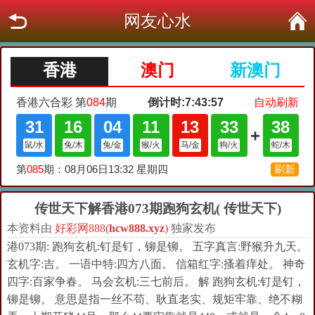
网友心水
传世天下解香港073期跑狗玄机( 传世天下)
本资料由
好彩网888(
hcw888.xyz
)
独家发布
港073期: 跑狗玄机:钉是钉，铆是铆。 五字真言:野猴升九天。
玄机字:吉。 一语中特:四方八面。 信箱红字:搔着痒处。 神奇
四字:百家争春。 马会玄机:三七前后。 解 跑狗玄机:钉是钉，
铆是铆。 意思是指一丝不苟、耿直老实、规矩牢靠、绝不糊