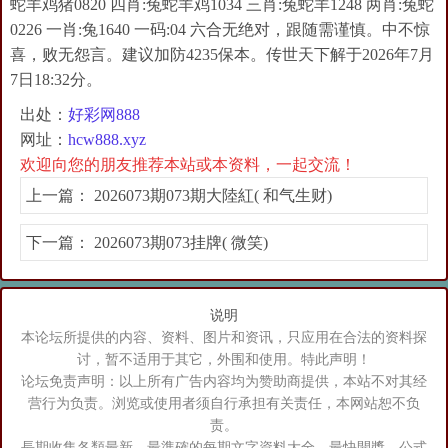
蛇羊鸡猪0820 四肖:兔蛇羊鸡1034 三肖:兔蛇羊1248 两肖:兔蛇
0226 一肖:兔1640 一码:04 六合无绝对，跟随需谨慎。中不惊
喜，败无怨言。建议加防4235保本。传世天下解于2026年7月
7日18:32分。
出处：
好彩网888
网址：
hcw888.xyz
欢迎向您的朋友推荐本站或本资料，一起交流！
上一篇：
2026073期073期大陸紅( 和气生财)
下一篇：
2026073期073挂牌( 微笑)
说明
本论坛所提供的内容、资料、图片和资讯，只应用在合法的资料探
讨，暂不适用于其它，外围和使用。特此声明！
论坛免责声明：以上所有广告内容均为赞助商提供，本站不对其经
营行为负责。浏览或使用者须自行承担有关责任，本网站恕不负
责。
長期收集各類最新、最準確的每期文字資料大全，最快開獎，公式