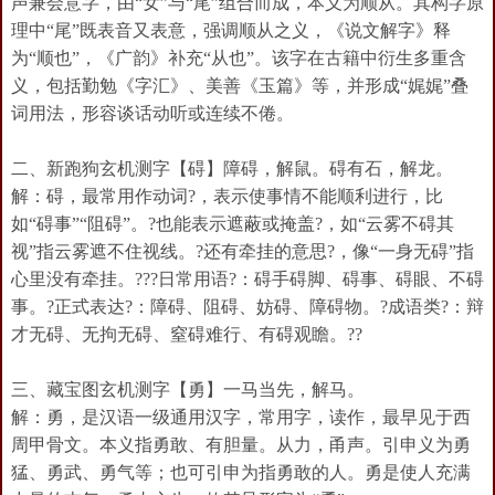
声兼会意字，由“女”与“尾”组合而成，本义为顺从。其构字原
理中“尾”既表音又表意，强调顺从之义，《说文解字》释
为“顺也”，《广韵》补充“从也”。该字在古籍中衍生多重含
义，包括勤勉《字汇》、美善《玉篇》等，并形成“娓娓”叠
词用法，形容谈话动听或连续不倦。
二、新跑狗玄机测字【碍】障碍，解鼠。碍有石，解龙。
解：碍，最常用作动词?，表示使事情不能顺利进行，比
如“碍事”“阻碍”。?也能表示遮蔽或掩盖?，如“云雾不碍其
视”指云雾遮不住视线。?还有牵挂的意思?，像“一身无碍”指
心里没有牵挂。???日常用语?：碍手碍脚、碍事、碍眼、不碍
事。?正式表达?：障碍、阻碍、妨碍、障碍物。?成语类?：辩
才无碍、无拘无碍、窒碍难行、有碍观瞻。??
三、藏宝图玄机测字【勇】一马当先，解马。
解：勇，是汉语一级通用汉字，常用字，读作，最早见于西
周甲骨文。本义指勇敢、有胆量。从力，甬声。引申义为勇
猛、勇武、勇气等；也可引申为指勇敢的人。勇是使人充满