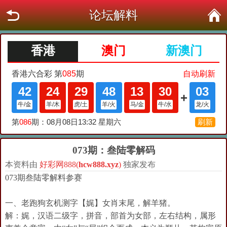
论坛解料
073期：叁陆零解码
本资料由
好彩网888(
hcw888.xyz
)
独家发布
073期叁陆零解料参赛
一、老跑狗玄机测字【娓】女肖末尾，解羊猪。
解：娓，汉语二级字，拼音，部首为女部，左右结构，属形