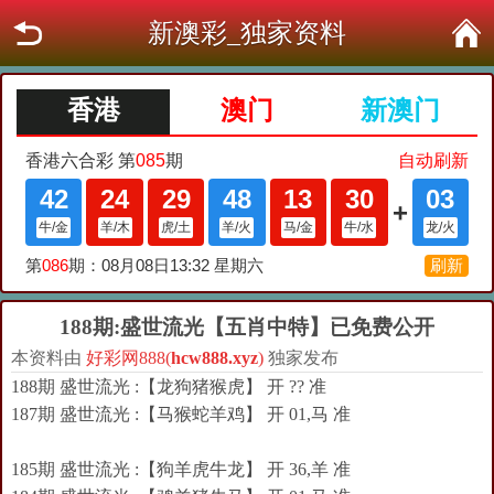
新澳彩_独家资料
188期:盛世流光【五肖中特】已免费公开
本资料由
好彩网888(
hcw888.xyz
)
独家发布
188期 盛世流光 :【龙狗猪猴虎】 开 ?? 准
187期 盛世流光 :【马猴蛇羊鸡】 开 01,马 准
185期 盛世流光 :【狗羊虎牛龙】 开 36,羊 准