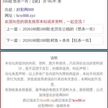
166期 禁杀一肖 :【猪】 开 06,牛 准
出处：
好彩网888
网址：
hcw888.xyz
欢迎向您的朋友推荐本站或本资料，一起交流！
上一篇：
2026188期188期:史历生㊣稳的《禁杀一肖》
下一篇：
2026188期188期:鳄鱼＞杀肖【狂杀一肖】
说明
本论坛所提供的内容、资料、图片和资讯，只应用在合法的资料探
讨，暂不适用于其它，外围和使用。特此声明！
论坛免责声明：以上所有广告内容均为赞助商提供，本站不对其经
营行为负责。浏览或使用者须自行承担有关责任，本网站恕不负
责。
長期收集各類最新、最準確的每期文字資料大全，最快開獎，公式
規律盡在好彩网888!
易记域名①:
hcw88.vip
易记域名②:
hcw88.cc
好彩网888
-
版權所有