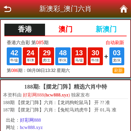
新澳彩_澳门六肖
188期:【摆龙门阵】精选六肖中特
本资料由
好彩网888(
hcw888.xyz
)
独家发布
188期 【摆龙门阵】六肖 :【龙鸡狗蛇鼠马】 开 ?? 准
187期 【摆龙门阵】六肖 :【兔蛇马鸡虎牛】 开 01,马 准
出处：
好彩网888
网址：
hcw888.xyz