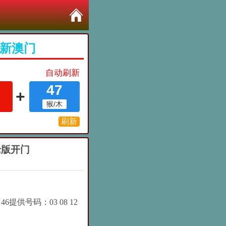
老版开门
6提供号码：03 08 12