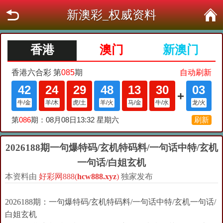
新澳彩_权威资料
2026188期一句爆特码/玄机特码料/一句话中特/玄机
一句话/白姐玄机
本资料由
好彩网888(
hcw888.xyz
)
独家发布
2026188期：一句爆特码/玄机特码料/一句话中特/玄机一句话/
白姐玄机