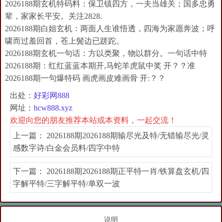
2026188期玄机特码料：保卫镇四方，一夫当雄关；国多忠勇
辈，家家长平安。关注2828.
2026188期白姐玄机：两面人生谁悟透，四海为家愿奔波；呼
啸而过羞回首，苍上鬓边已蹉跎。
2026188期玄机一句话：方以类聚，物以群分。一句话中特
2026188期：红红蓝蓝本期开,马蛇羊虎鼠中奖 开？？准
2026188期一句爆特码 画虎画皮难画骨 开:？？
出处：
好彩网888
网址：
hcw888.xyz
欢迎向您的朋友推荐本站或本资料，一起交流！
上一篇：
2026188期2026188期输尽光及特/无错输尽光/灵
感数字诗/白金会员料/四字中特
下一篇：
2026188期2026188期正平特一肖/铁算盘玄机/四
字解平特/三字解平特/单双一波
说明