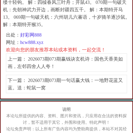
缕十轻钩。 解：四槕春风三叶舟；开鼠43。 070期一句破天
机：先朝神武力开边，画断封疆四五千。 解：本期特开马
13。 069期一句破天机：六州胡儿六蕃语，十岁骑羊逐沙鼠。
解：本期特开猴35。
出处：
好彩网888
网址：
hcw888.xyz
欢迎向您的朋友推荐本站或本资料，一起交流！
上一篇：
2026073期073期赢钱诀玄机诗：国色天香美如
画，左邻四舍人人夸！
下一篇：
2026073期073期一句话赢大钱：一地野花蓝又
蓝。送：蛇鼠一窝
说明
本论坛所提供的内容、资料、图片和资讯，只应用在合法的资料探
讨，暂不适用于其它，外围和使用。特此声明！
论坛免责声明：以上所有广告内容均为赞助商提供，本站不对其经