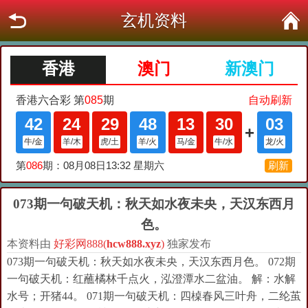
玄机资料
073期一句破天机：秋天如水夜未央，天汉东西月
色。
本资料由
好彩网888(
hcw888.xyz
)
独家发布
073期一句破天机：秋天如水夜未央，天汉东西月色。 072期
一句破天机：红蘸橘林千点火，泓澄潭水二盆油。 解：水解
水号；开猪44。 071期一句破天机：四槕春风三叶舟，二纶茧