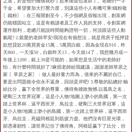
之選，於是他們幾個就吵了起來後面也退群了。老總們一字
千金，希望要加大打壓力度，別讓這些小人有機可乘!鐵粉敬
〖鐵粉〗：在三報開創至今，不少假網及假報出現，創富網
仍能穩固站立，這是有賴讀者及工作人員的支持，令創富網
運作順利，老總只能說時間能夠證明一切，何須跟這些人動
氣呢? 2.親愛的老師早安!我現在有個想法，就是用房子抵押貸
款想貸款20萬買黃金15萬，5萬買白銀，因為金現在910，昨
天860，一天漲50，白銀昨天13，今天就14了，我想幾月或一
年後上1200，銀上30是可能的，如果您是生活中的老師好
怕，有什麼時間就好了?麻煩老師給我建議，謝謝老師草原之
家 〖草原之家〗：做人最好量力而為，借來的不屬於自己，
要是出問題能令你永不返身，回頭是岸吧! 3.尊敬的貼總好:輸
給比分，赢下全世界的尊重，佛得角雖敗無憾.以孤島之名，
硬剛三大世界冠軍，這是小人物!地圖上渺小的島國，第一次
踏上世界杯，逼平西班牙、鳥拉圭，硬剛三大世界冠軍，這
是小人物!地圖上渺小的島國，第一次踏上世界杯，逼平西班
牙、烏拉圭，死磕阿根廷到筋疲力盡。他們沒有巨星光環，
卻憑著韌性，讓世界記住了佛得角。阿根廷赢下了比分，但