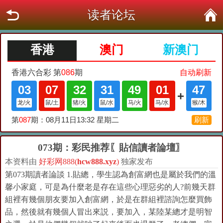
读者论坛
073期：彩民推荐〖貼信讀者論壇〗
本资料由
好彩网888(
hcw888.xyz
)
独家发布
第073期讀者論談 1.貼總，學生認為創富網也是屬於我們的溫
馨小家庭，可是為什麼老是存在這些心理惡劣的人?前幾天群
組裡有幾個朋友要加入創富網，於是在群組裡諮詢怎麼買飾
品，然後就有幾個人冒出來説，要加入，某陸某總才是明智