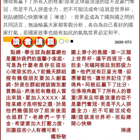
佛得角赢下了所有人的尊重!原來足球最浪漫的從不是豪門奪
冠，而是平凡人拼盡全力，把不可能活成奇!這就是世界杯，
祝貼總開心快樂琳達 〖琳達〗：世界盃成為了國與國之間的
共同語言，無論輸嬴大家都客觀分析，各自為自己看好的國
家打氣，若國家政事也能有如此的氣氛世界必定和平。