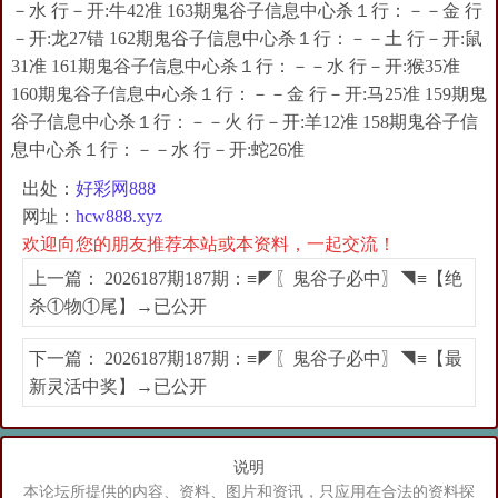
－水 行－开:牛42准 163期鬼谷子信息中心杀１行：－－金 行
－开:龙27错 162期鬼谷子信息中心杀１行：－－土 行－开:鼠
31准 161期鬼谷子信息中心杀１行：－－水 行－开:猴35准
160期鬼谷子信息中心杀１行：－－金 行－开:马25准 159期鬼
谷子信息中心杀１行：－－火 行－开:羊12准 158期鬼谷子信
息中心杀１行：－－水 行－开:蛇26准
出处：
好彩网888
网址：
hcw888.xyz
欢迎向您的朋友推荐本站或本资料，一起交流！
上一篇：
2026187期187期：≡◤〖鬼谷子必中〗◥≡【绝
杀①物①尾】→已公开
下一篇：
2026187期187期：≡◤〖鬼谷子必中〗◥≡【最
新灵活中奖】→已公开
说明
本论坛所提供的内容、资料、图片和资讯，只应用在合法的资料探