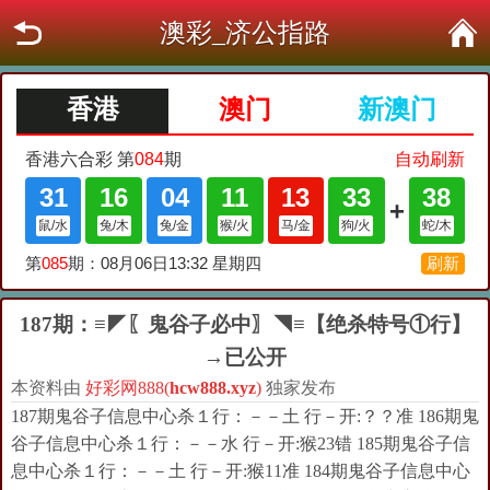
澳彩_济公指路
187期：≡◤〖鬼谷子必中〗◥≡【绝杀特号①行】
→已公开
本资料由
好彩网888(
hcw888.xyz
)
独家发布
187期鬼谷子信息中心杀１行：－－土 行－开:？？准 186期鬼
谷子信息中心杀１行：－－水 行－开:猴23错 185期鬼谷子信
息中心杀１行：－－土 行－开:猴11准 184期鬼谷子信息中心