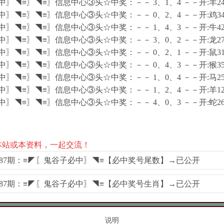
〗◥≡〗◥≡〗信息中心③头☆中奖：－－ 3、1、4 －－开:羊24错
〗◥≡〗◥≡〗信息中心③头☆中奖：－－ 0、2、4 －－开:鸡34错
〗◥≡〗◥≡〗信息中心③头☆中奖：－－ 1、4、3 －－开:牛42错
〗◥≡〗◥≡〗信息中心③头☆中奖：－－ 3、0、2 －－开:龙27错
〗◥≡〗◥≡〗信息中心③头☆中奖：－－ 0、2、1 －－开:鼠31错
〗◥≡〗◥≡〗信息中心③头☆中奖：－－ 0、4、3 －－开:猴35错
〗◥≡〗◥≡〗信息中心③头☆中奖：－－ 1、0、4 －－开:马25错
〗◥≡〗◥≡〗信息中心③头☆中奖：－－ 1、2、4 －－开:羊12错
〗◥≡〗◥≡〗信息中心③头☆中奖：－－ 4、0、3 －－开:蛇2
本站或本资料，一起交流！
7期187期：≡◤〖鬼谷子必中〗◥≡【必中奖号尾数】→已公开
7期187期：≡◤〖鬼谷子必中〗◥≡【必中奖号生肖】→已公开
说明