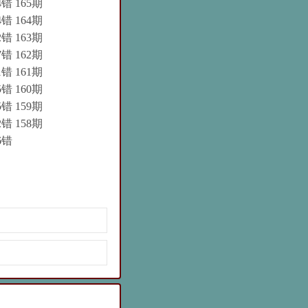
 165期
 164期
 163期
 162期
 161期
 160期
 159期
 158期
6错