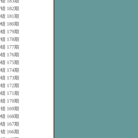
 183期
 182期
 181期
 180期
 179期
 178期
 177期
 176期
 175期
 174期
 173期
 172期
 171期
 170期
 169期
 168期
 167期
 166期