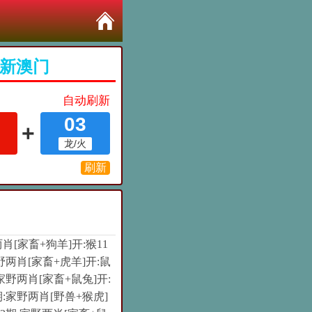
两肖[家畜+狗羊]开:猴11
家野两肖[家畜+虎羊]开:鼠
:家野两肖[家畜+鼠兔]开:
6期:家野两肖[野兽+猴虎]