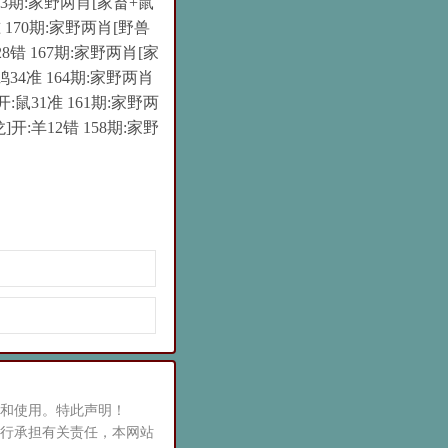
173期:家野两肖[家畜+鼠
准 170期:家野两肖[野兽
8错 167期:家野两肖[家
鸡34准 164期:家野两肖
:鼠31准 161期:家野两
开:羊12错 158期:家野
和使用。特此声明！
行承担有关责任，本网站