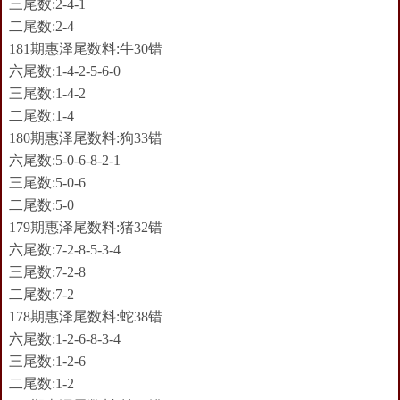
三尾数:2-4-1
二尾数:2-4
181期惠泽尾数料:牛30错
六尾数:1-4-2-5-6-0
三尾数:1-4-2
二尾数:1-4
180期惠泽尾数料:狗33错
六尾数:5-0-6-8-2-1
三尾数:5-0-6
二尾数:5-0
179期惠泽尾数料:猪32错
六尾数:7-2-8-5-3-4
三尾数:7-2-8
二尾数:7-2
178期惠泽尾数料:蛇38错
六尾数:1-2-6-8-3-4
三尾数:1-2-6
二尾数:1-2