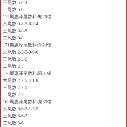
三尾数:5-0-2
二尾数:5-0
172期惠泽尾数料:蛇26错
六尾数:0-8-5-6-7-4
三尾数:0-8-5
二尾数:0-8
171期惠泽尾数料:羊24错
六尾数:2-3-5-0-9-6
三尾数:2-3-5
二尾数:2-3
170期惠泽尾数料:鼠31错
六尾数:2-7-5-4-1-9
三尾数:2-7-5
二尾数:2-7
169期惠泽尾数料:龙39错
六尾数:8-6-2-1-7-5
三尾数:8-6-2
二尾数:8-6