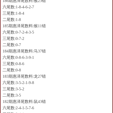
186期惠泽尾数料:猴23错
六尾数:1-8-4-6-2-7
三尾数:1-8-4
二尾数:1-8
185期惠泽尾数料:猴11错
六尾数:0-7-2-4-3-5
三尾数:0-7-2
二尾数:0-7
184期惠泽尾数料:马37错
六尾数:0-8-6-3-9-1
三尾数:0-8-6
二尾数:0-8
183期惠泽尾数料:龙27错
六尾数:3-5-2-1-9-8
三尾数:3-5-2
二尾数:3-5
182期惠泽尾数料:鼠43错
六尾数:2-4-1-5-7-6