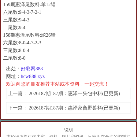
159期惠泽尾数料:羊12错
六尾数:9-4-3-7-2-1
三尾数:9-4-3
二尾数:9-4
158期惠泽尾数料:蛇26错
六尾数:8-0-4-7-2-3
三尾数:8-0-4
二尾数:8-0
出处：
好彩网888
网址：
hcw888.xyz
欢迎向您的朋友推荐本站或本资料，一起交流！
上一篇：
2026187期187期：惠泽一头包中料(已更新)
下一篇：
2026187期187期：惠泽家畜野兽料(已更新)
说明
本论坛所提供的内容、资料、图片和资讯，只应用在合法的资料探