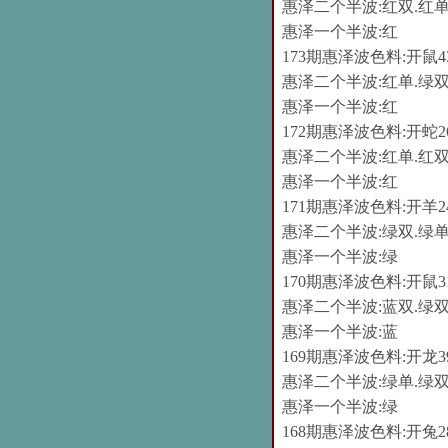
惠泽二个半波:红双.红
惠泽一个半波:红
173期惠泽波色料:开鼠4
惠泽二个半波:红单.绿
惠泽一个半波:红
172期惠泽波色料:开蛇2
惠泽二个半波:红单.红
惠泽一个半波:红
171期惠泽波色料:开羊2
惠泽二个半波:绿双.绿
惠泽一个半波:绿
170期惠泽波色料:开鼠3
惠泽二个半波:蓝双.绿
惠泽一个半波:蓝
169期惠泽波色料:开龙3
惠泽二个半波:绿单.绿
惠泽一个半波:绿
168期惠泽波色料:开兔2