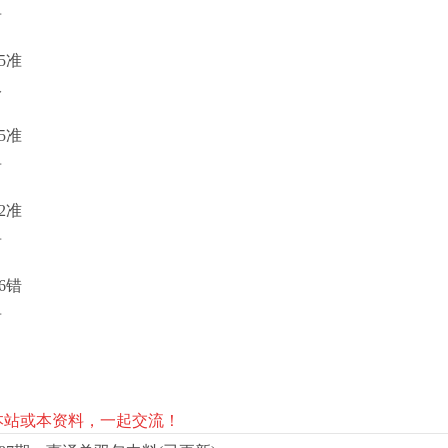
单
5准
双
5准
单
2准
单
6错
单
本站或本资料，一起交流！