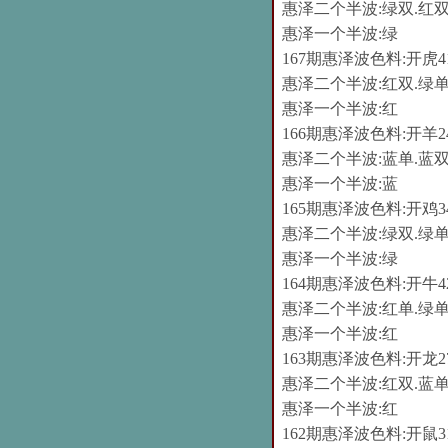
惠泽二个半波:绿双.红
惠泽一个半波:绿
167期惠泽波色料:开虎4
惠泽二个半波:红双.绿
惠泽一个半波:红
166期惠泽波色料:开羊2
惠泽二个半波:蓝单.蓝
惠泽一个半波:蓝
165期惠泽波色料:开鸡3
惠泽二个半波:绿双.绿
惠泽一个半波:绿
164期惠泽波色料:开牛4
惠泽二个半波:红单.绿
惠泽一个半波:红
163期惠泽波色料:开龙2
惠泽二个半波:红双.蓝
惠泽一个半波:红
162期惠泽波色料:开鼠3