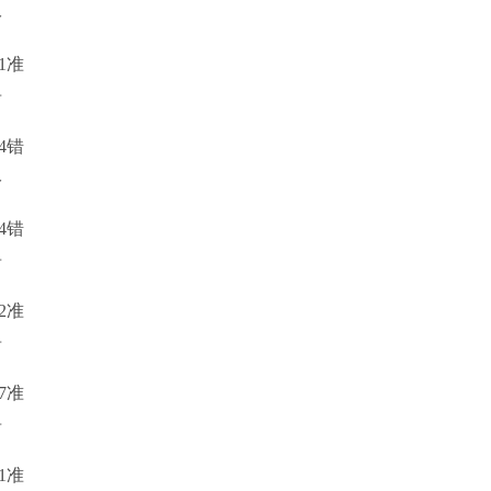
双
1准
单
4错
双
4错
单
2准
单
7准
单
1准