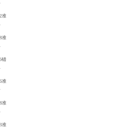
双
2准
双
8准
双
6错
双
6准
单
8准
双
3准