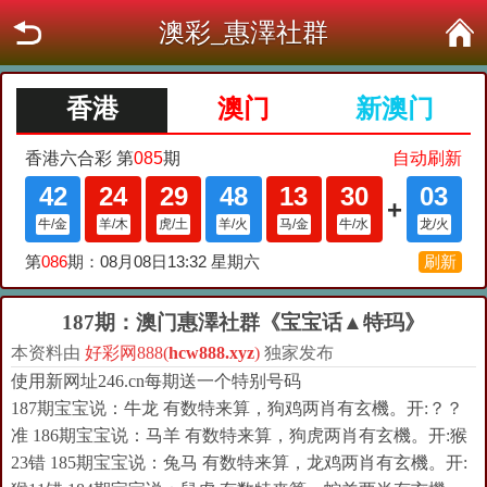
澳彩_惠澤社群
187期：澳门惠澤社群《宝宝话▲特玛》
本资料由
好彩网888(
hcw888.xyz
)
独家发布
使用新网址246.cn每期送一个特别号码
187期宝宝说：牛龙 有数特来算，狗鸡两肖有玄機。开:？？
准 186期宝宝说：马羊 有数特来算，狗虎两肖有玄機。开:猴
23错 185期宝宝说：兔马 有数特来算，龙鸡两肖有玄機。开: