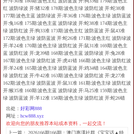
开:牛30准 180期:波色主红 波防蓝波 开:狗33错 179期:波色主
红 波防绿波 开:猪32准 178期:波色主绿 波防红波 开:蛇38准
177期:波色主蓝 波防绿波 开:羊36准 176期:波色主绿 波防蓝波
开:兔16准 175期:波色主蓝 波防绿波 开:蛇38准 174期:波色主
绿 波防红波 开:狗33准 173期:波色主红 波防蓝波 开:鼠43准
172期:波色主绿 波防蓝波 开:蛇26准 171期:波色主红 波防绿波
开:羊24准 170期:波色主绿 波防红波 开:鼠31准 169期:波色主
蓝 波防红波 开:龙39错 168期:波色主蓝 波防绿波 开:兔28准
167期:波色主绿 波防红波 开:虎41错 166期:波色主绿 波防红波
开:羊24准 165期:波色主绿 波防蓝波 开:鸡34错 164期:波色主
绿 波防红波 开:牛42准 163期:波色主绿 波防红波 开:龙27准
162期:波色主绿 波防蓝波 开:鼠31准 161期:波色主绿 波防红波
开:猴35准 160期:波色主蓝 波防绿波 开:马25准 159期:波色主
绿 波防蓝波 开:羊12准 158期:波色主绿 波防红波 开:蛇26错
出处：
好彩网888
网址：
hcw888.xyz
欢迎向您的朋友推荐本站或本资料，一起交流！
上一篇：
2026166期166期：澳门惠澤社群《宝宝话▲特