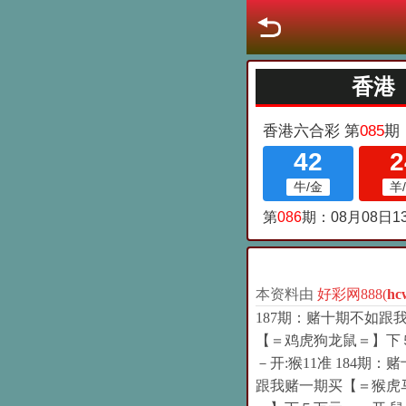
本资料由
好彩网888(
hc
187期：赌十期不如跟
【＝鸡虎狗龙鼠＝】下５
－开:猴11准 184期
跟我赌一期买【＝猴虎马