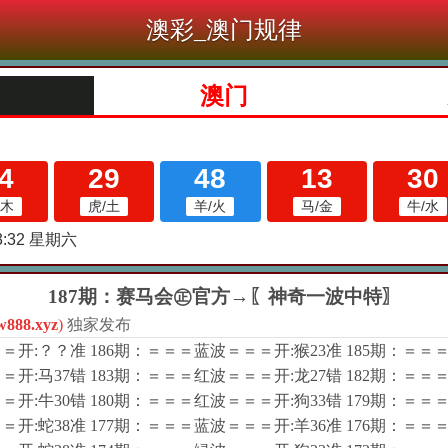
澳彩_澳门规律
187期：赛马会㊣官方→〖神奇一波中特〗
w888.xyz
)
独家发布
＝开:？？准 186期：＝＝＝蓝波＝＝＝开:猴23准 185期：＝＝
＝开:马37错 183期：＝＝＝红波＝＝＝开:龙27错 182期：＝＝
＝开:牛30错 180期：＝＝＝红波＝＝＝开:狗33错 179期：＝＝
＝开:蛇38准 177期：＝＝＝蓝波＝＝＝开:羊36准 176期：＝＝