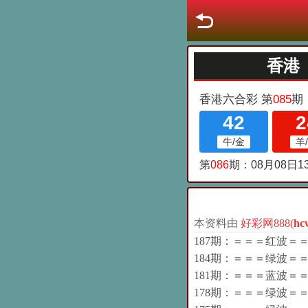
本资料由
好彩网888(
hc
187期：＝＝＝红波＝＝
184期：＝＝＝绿波＝＝
181期：＝＝＝蓝波＝＝
178期：＝＝＝绿波＝＝