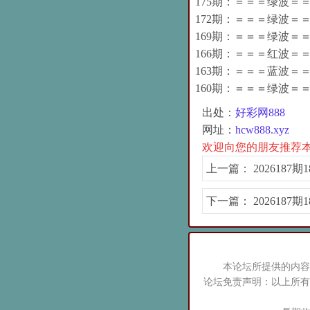
175期：＝＝＝绿波＝＝
172期：＝＝＝绿波＝＝
169期：＝＝＝绿波＝＝
166期：＝＝＝红波＝＝
163期：＝＝＝蓝波＝＝
160期：＝＝＝绿波＝＝
出处：
好彩网888
网址：
hcw888.xyz
欢迎向您的朋友推荐
上一篇：
202618
下一篇：
202618
本论坛所提供的内容
论坛免责声明：以上所有