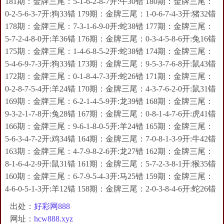
181期：金牌三尾：5-1-6-2-8-7开:牛30错 180期：金牌三尾：
0-2-5-6-3-7开:狗33错 179期：金牌三尾：1-0-6-7-4-3开:猪32错
178期：金牌三尾：7-3-1-6-9-0开:蛇38错 177期：金牌三尾：
5-7-2-4-8-0开:羊36错 176期：金牌三尾：0-3-4-5-8-6开:兔16错
175期：金牌三尾：1-4-6-8-5-2开:蛇38错 174期：金牌三尾：
5-4-6-9-7-3开:狗33错 173期：金牌三尾：9-5-3-7-6-8开:鼠43错
172期：金牌三尾：0-1-8-4-7-3开:蛇26错 171期：金牌三尾：
0-2-8-7-5-4开:羊24错 170期：金牌三尾：4-3-7-6-2-0开:鼠31错
169期：金牌三尾：6-2-1-4-5-9开:龙39错 168期：金牌三尾：
9-3-2-1-7-8开:兔28错 167期：金牌三尾：0-8-1-4-7-6开:虎41错
166期：金牌三尾：9-6-1-8-0-5开:羊24错 165期：金牌三尾：
5-6-3-4-7-2开:鸡34错 164期：金牌三尾：7-0-8-1-3-9开:牛42错
163期：金牌三尾：4-7-9-8-2-6开:龙27错 162期：金牌三尾：
8-1-6-4-2-9开:鼠31错 161期：金牌三尾：5-7-2-3-8-1开:猴35错
160期：金牌三尾：6-7-9-5-4-3开:马25错 159期：金牌三尾：
4-6-0-5-1-3开:羊12错 158期：金牌三尾：2-0-3-8-4-6开:蛇26错
出处：
好彩网888
网址：
hcw888.xyz