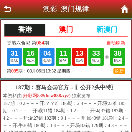
澳彩_澳门规律
187期：赛马会㊣官方→〖公开2头中特〗
本资料由
好彩网888(
hcw888.xyz
)
独家发布
187期：0 2－－－开:？？准 186期：2 4－－－开:猴23准 185
期：0 1－－－开:猴11错 184期：1 2－－－开:马37错 183期：
4 2－－－开:龙27错 182期：0 1－－－开:鼠43错 181期：2 4－
－－开:牛30错 180期：1 4－－－开:狗33错 179期：4 3－－－